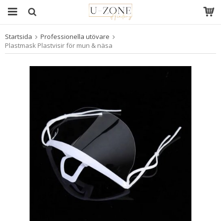
Startsida
Professionella utövare
Produkten har blivit tillagd i varukorgen
Plastmask Plastvisir för mun & näsa