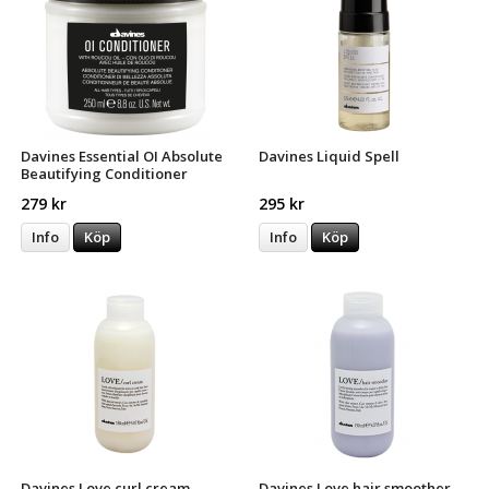
Davines Essential OI Absolute
Davines Liquid Spell
Beautifying Conditioner
279 kr
295 kr
Info
Köp
Info
Köp
Davines Love curl cream
Davines Love hair smoother