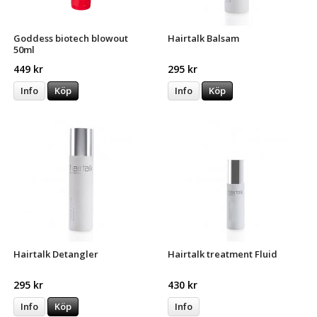
Goddess biotech blowout
Hairtalk Balsam
50ml
449 kr
295 kr
Info
Köp
Info
Köp
Hairtalk Detangler
Hairtalk treatment Fluid
295 kr
430 kr
Info
Köp
Info