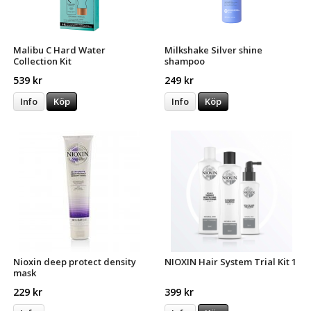
Malibu C Hard Water
Milkshake Silver shine
Collection Kit
shampoo
539 kr
249 kr
Info
Köp
Info
Köp
Nioxin deep protect density
NIOXIN Hair System Trial Kit 1
mask
229 kr
399 kr