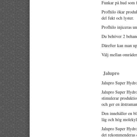
Funkar på hud som fö
Profhilo ökar produk
del fukt och lyster.
Profhilo injiceras u
Du behöver 2 behan
Därefter kan man up
Välj mellan områden
Jalupro
Jalupro Super Hydro
Jalupro Super Hydro
stimulerar produktio
och ger en åtstraman
Den innehåller en b
låg och hög molekyl
Jalupro Super Hydr
det rekommenderas 