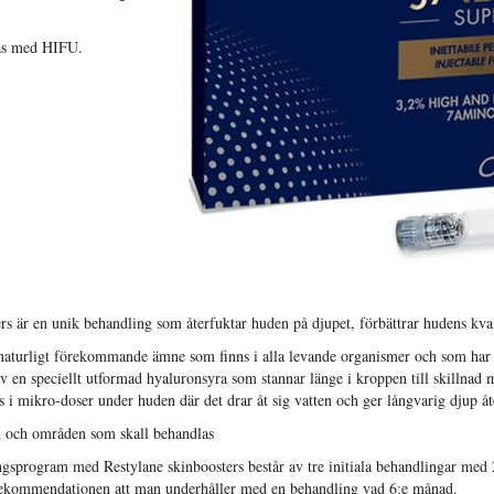
as med HIFU.
rs är en unik behandling som återfuktar huden på djupet, förbättrar hudens kvali
 naturligt förekommande ämne som finns i alla levande organismer och som har 
av en speciellt utformad hyaluronsyra som stannar länge i kroppen till skillna
as i mikro-doser under huden där det drar åt sig vatten och ger långvarig djup å
 och områden som skall behandlas
ngsprogram med Restylane skinboosters består av tre initiala behandlingar med 
rekommendationen att man underhåller med en behandling vad 6:e månad.