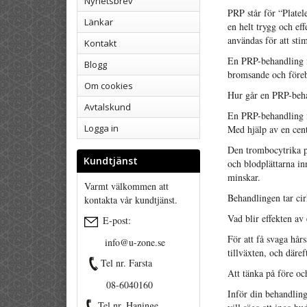
Nyhetsbrev
PRP står för “Platel
Länkar
en helt trygg och ef
användas för att stim
Kontakt
En PRP-behandling in
Blogg
bromsande och föreby
Om cookies
Hur går en PRP-beha
Avtalskund
En PRP-behandling i
Logga in
Med hjälp av en cen
Den trombocytrika pl
Kundtjänst
och blodplättarna inn
minskar.
Varmt välkommen att
Behandlingen tar cir
kontakta vår kundtjänst.
Vad blir effekten a
E-post:
För att få svaga hår
info@u-zone.se
tillväxten, och däre
Tel nr. Farsta
Att tänka på före oc
08-6040160
Inför din behandling
Tel nr. Haninge