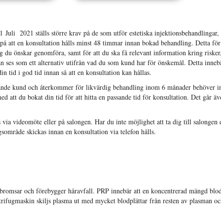
 Juli 2021 ställs större krav på de som utför estetiska injektionsbehandlingar
 på att en konsultation hålls minst 48 timmar innan bokad behandling. Detta för
g du önskar genomföra, samt för att du ska få relevant information kring risker,
 ses som ett alternativ utifrån vad du som kund har för önskemål. Detta inneb
n tid i god tid innan så att en konsultation kan hållas.
de kund och återkommer för likvärdig behandling inom 6 månader behöver ing
d att du bokat din tid för att hitta en passande tid för konsultation. Det går äv
 via videomöte eller på salongen. Har du inte möjlighet att ta dig till salongen
sområde skickas innan en konsultation via telefon hålls.
romsar och förebygger håravfall. PRP innebär att en koncentrerad mängd blodpl
trifugmaskin skiljs plasma ut med mycket blodplättar från resten av plasman o