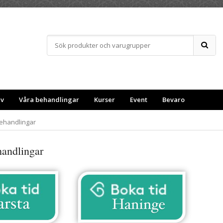
ev
Våra behandlingar
Kurser
Event
Bevaro
behandlingar
ehandlingar