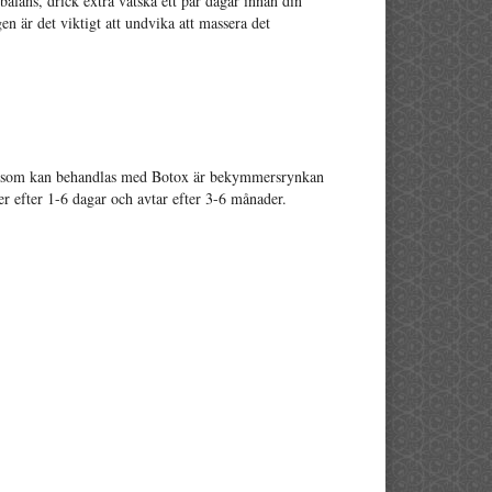
 balans, drick extra vätska ett par dagar innan din
n är det viktigt att undvika att massera det
den som kan behandlas med Botox är bekymmersrynkan
 efter 1-6 dagar och avtar efter 3-6 månader.