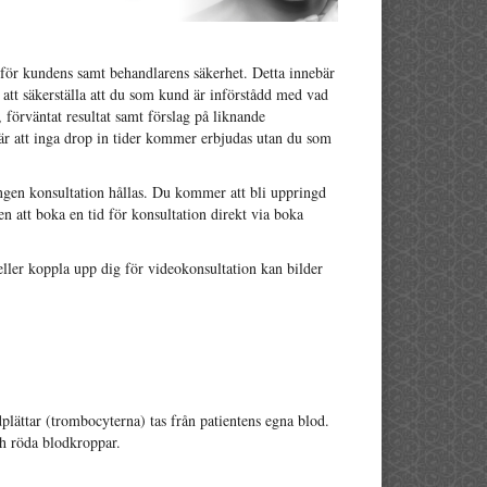
, för kundens samt behandlarens säkerhet. Detta innebär
 att säkerställa att du som kund är införstådd med vad
 förväntat resultat samt förslag på liknande
är att inga drop in tider kommer erbjudas utan du som
en konsultation hållas. Du kommer att bli uppringd
en att boka en tid för konsultation direkt via boka
 eller koppla upp dig för videokonsultation kan bilder
ättar (trombocyterna) tas från patientens egna blod.
ch röda blodkroppar.