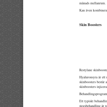
månads mellanrum.
Kan även kombiner
Skin Boosters
Restylane skinbooste
Hyaluronsyra är ett
skinboosters består 
skinboosters injicer
Behandlingsprogram
Ett typiskt behandli
stegsbehandling är 