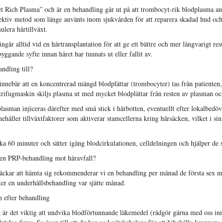
et Rich Plasma” och är en behandling går ut på att trombocyt-rik blodplasma an
fektiv metod som länge använts inom sjukvården för att reparera skadad hud och
ulera hårtillväxt.
går alltid vid en hårtransplantation för att ge ett bättre och mer långvarigt re
ggande syfte innan håret har tunnats ut eller fallit av.
ndling till?
nnebär att en koncentrerad mängd blodplättar (trombocyter) tas från patienten
trifugmaskin skiljs plasma ut med mycket blodplättar från resten av plasman o
asman injiceras därefter med små stick i hårbotten, eventuellt efter lokalbedö
ehåller tillväxtfaktorer som aktiverar stamcellerna kring hårsäcken, vilket i sin 
ka 60 minuter och sätter igång blodcirkulationen, celldelningen och hjälper de 
v en PRP-behandling mot håravfall?
säckar att hämta sig rekommenderar vi en behandling per månad de första sex må
fter en underhållsbehandling var sjätte månad.
h efter behandling
 är det viktig att undvika blodförtunnande läkemedel (rådgör gärna med oss in