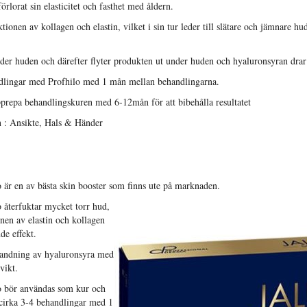
rlorat sin elasticitet och fasthet med åldern.
tionen av kollagen och elastin, vilket i sin tur leder till slätare och jämnare h
nder huden och därefter flyter produkten ut under huden och hyaluronsyran drar t
dlingar med Profhilo med 1 mån mellan behandlingarna.
prepa behandlingskuren med 6-12mån för att bibehålla resultatet
 : Ansikte, Hals & Händer
 är en av bästa skin booster som finns ute på marknaden.
 återfuktar mycket torr hud,
nen av elastin och kollagen
de effekt.
landning av hyaluronsyra med
vikt.
o bör användas som kur och
cirka 3-4 behandlingar med 1