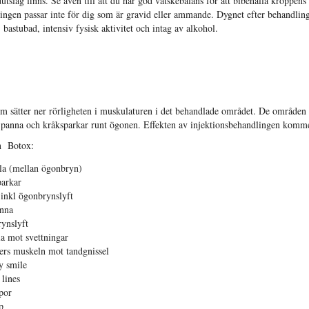
dutslag finns. Se även till att du har god vätskebalans för att bibehålla kroppens
ngen passar inte för dig som är gravid eller ammande. Dygnet efter behandlinge
bastubad, intensiv fysisk aktivitet och intag av alkohol.
som sätter ner rörligheten i muskulaturen i det behandlade området. De områ
panna och kråksparkar runt ögonen. Effekten av injektionsbehandlingen kommer
n Botox:
lla (mellan ögonbryn)
parkar
 inkl ögonbrynslyft
anna
rynslyft
a mot svettningar
ers muskeln mot tandgnissel
 smile
lines
por
p