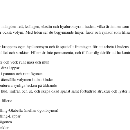
 mängden fett, kollagen, elastin och hyaluronsyra i huden, vilka är ämnen som
r också volym. Med tiden ser du begynnande linjer, fåror och rynkor som tills
ar kroppens egen hyaluronsyra och är speciellt framtagen för att arbeta i hudens o
litet och struktur. Fillers är inte permanenta, och tillåter dig därför att ha kont
jer och veck runt näsa och mun
 dina läppar
r i pannan och runt ögonen
 återställa volymen i dina kinder
nturera synliga tecken på åldrande
 hud, inifrån och ut, och skapa ökad spänst samt förbättrad struktur och lyster 
fillers:
ndling-Glabella (mellan ögonbrynen)
andling-Läppar
r ögonen
inklar