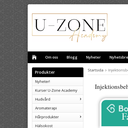
Om oss
Blogg
Nyheter
Nyhetsbr
Startsida
Injektions
Produkter
Nyheter!
Injektionsb
Kurser U-Zone Academy
Hudvård
Aromaterapi
Hårprodukter
Hälsokost