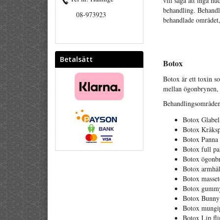
vill säga att inga hu
behandling. Behandli
08-973923
behandlade området, 
Betalsätt
Botox
Botox är ett toxin 
mellan ögonbrynen, 
Behandlingsområde
Botox Glabe
Botox Kråks
Botox Panna
Botox full p
Botox ögonb
Botox armhål
Botox masset
Botox gummy
Botox Bunny 
Botox mungi
Botox Lip fli