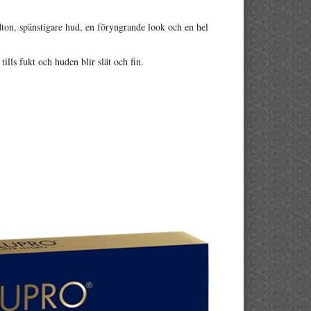
udton, spänstigare hud, en föryngrande look och en hel
ills fukt och huden blir slät och fin.