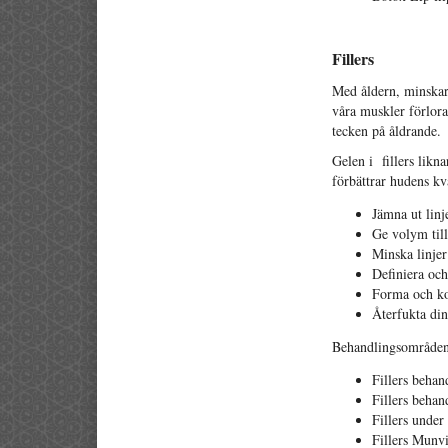
Fillers
Med åldern, minskar
våra muskler förlora
tecken på åldrande.
Gelen i fillers likn
förbättrar hudens kva
Jämna ut lin
Ge volym till
Minska linje
Definiera och
Forma och ko
Återfukta din
Behandlingsområden 
Fillers beha
Fillers beh
Fillers unde
Fillers Munv