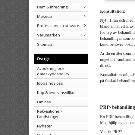
Hem & inredning
Konsultation:
Makeup
Nytt: Från och med 1
Professionella utövare
bland annat ett krav
för typ av behandlin
Varumärken
behandlingar som kan
kund behöver boka di
Sitemap
Är du en återkomman
Övrigt
ungefär i samband me
direkt.
Avbokning-och
dataskyddspolicy
Konsultation erbjuds
på önskat behandling
Jobba hos oss
Köp & leveransvillkor
Om oss
PRP- behandling
Rekvisitioner-
En PRP-behandling b
Landstinget
Med hjälp av en cen
Nyheter
Vad är PRP?