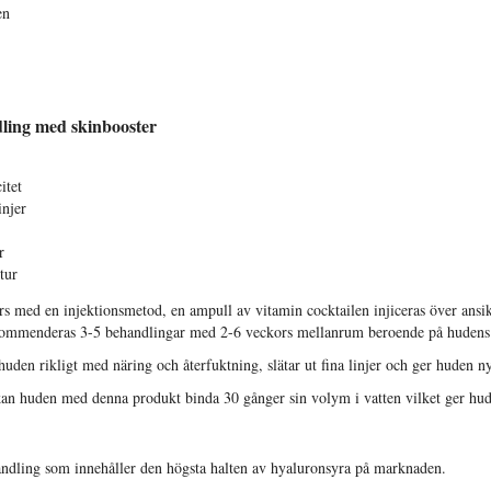
ben
ling med skinbooster
itet
injer
r
tur
rs med en injektionsmetod, en ampull av vitamin cocktailen injiceras över ansi
ekommenderas 3-5 behandlingar med 2-6 veckors mellanrum beroende på hudens
uden rikligt med näring och återfuktning, slätar ut fina linjer och ger huden ny
kan huden med denna produkt binda 30 gånger sin volym i vatten vilket ger hud
andling som innehåller den högsta halten av hyaluronsyra på marknaden.