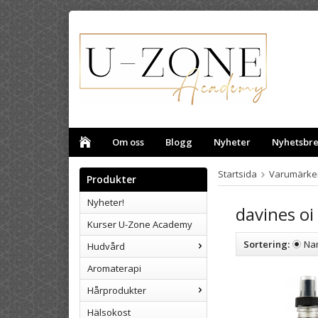
Om oss
Blogg
Nyheter
Nyhetsbr
Startsida
Varumärke
Produkter
Nyheter!
davines oi
Kurser U-Zone Academy
Sortering:
Na
Hudvård
Aromaterapi
Hårprodukter
Hälsokost