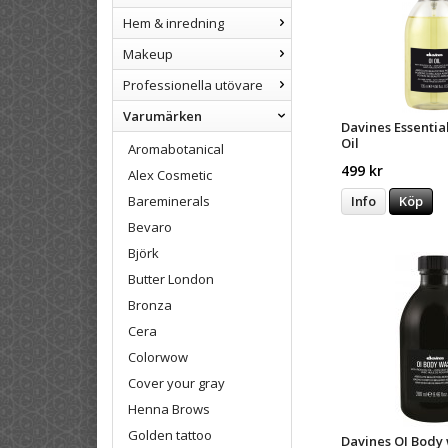
Hem & inredning
Makeup
Professionella utövare
Varumärken
Davines Essentia
Oil
Aromabotanical
499 kr
Alex Cosmetic
Bareminerals
Info
Köp
Bevaro
Björk
Butter London
Bronza
Cera
Colorwow
Cover your gray
Henna Brows
Golden tattoo
Davines OI Body