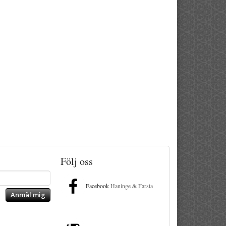
Följ oss
Facebook
Haninge
&
Farsta
Anmäl mig