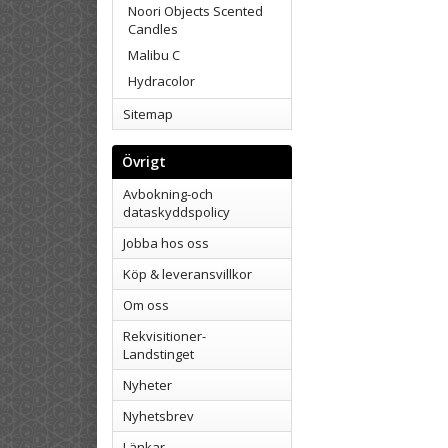
Noori Objects Scented
Candles
Malibu C
Hydracolor
Sitemap
Övrigt
Avbokning-och
dataskyddspolicy
Jobba hos oss
Köp & leveransvillkor
Om oss
Rekvisitioner-
Landstinget
Nyheter
Nyhetsbrev
Länkar