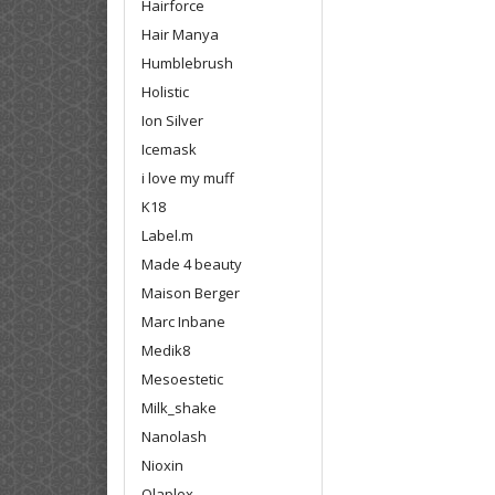
Hairforce
Hair Manya
Humblebrush
Holistic
Ion Silver
Icemask
i love my muff
K18
Label.m
Made 4 beauty
Maison Berger
Marc Inbane
Medik8
Mesoestetic
Milk_shake
Nanolash
Nioxin
Olaplex