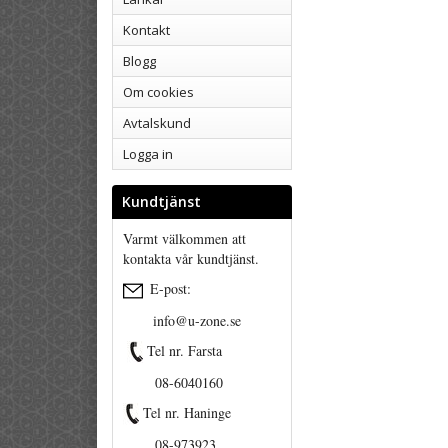
Kontakt
Blogg
Om cookies
Avtalskund
Logga in
Kundtjänst
Varmt välkommen att
kontakta vår kundtjänst.
E-post:
info@u-zone.se
Tel nr. Farsta
08-6040160
Tel nr. Haninge
08-973923