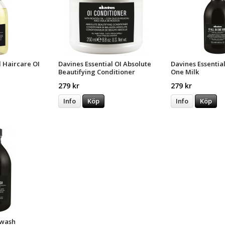
l Haircare OI
Davines Essential OI Absolute
Davines Essential 
Beautifying Conditioner
One Milk
279 kr
279 kr
Info
Köp
Info
Köp
 wash