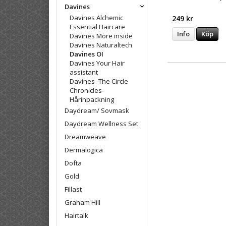
Davines
Davines Alchemic
249 kr
Essential Haircare
Info
Köp
Davines More inside
Davines Naturaltech
Davines OI
Davines Your Hair
assistant
Davines -The Circle
Chronicles-
Hårinpackning
Daydream/ Sovmask
Daydream Wellness Set
Dreamweave
Dermalogica
Dofta
Gold
Fillast
Graham Hill
Hairtalk