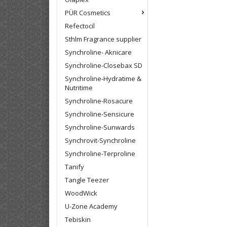
PÜR Cosmetics
Refectocil
Sthlm Fragrance supplier
Synchroline- Aknicare
Synchroline-Closebax SD
Synchroline-Hydratime &
Nutritime
Synchroline-Rosacure
Synchroline-Sensicure
Synchroline-Sunwards
Synchrovit-Synchroline
Synchroline-Terproline
Tanify
Tangle Teezer
WoodWick
U-Zone Academy
Tebiskin