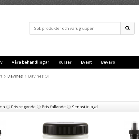
ev
Våra behandlingar
Kurser
Event
Bevaro
n
Davines
Davines OI
mn
Pris stigande
Pris fallande
Senast inlagd