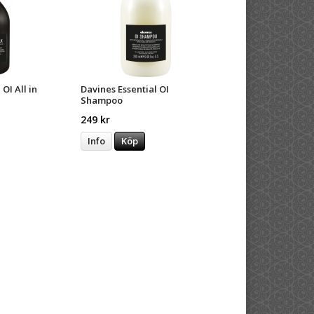
OI All in
Davines Essential OI
Shampoo
249 kr
Info
Köp