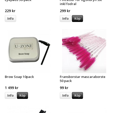
inkl fodral
229 kr
299 kr
Info
Info
Köp
Brow Soap 10pack
Fransborstar mascaraborste
50 pack
1 499 kr
99 kr
Info
Köp
Info
Köp