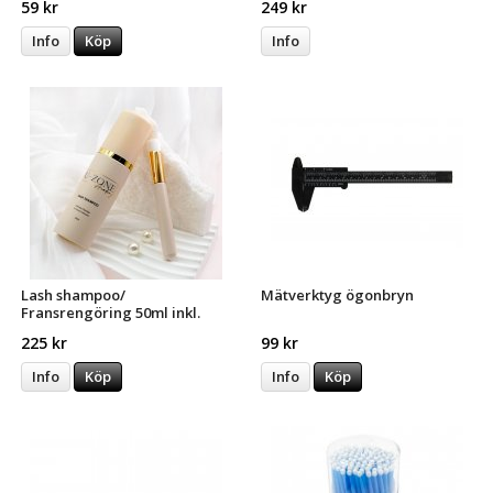
59 kr
249 kr
Info
Köp
Info
Lash shampoo/
Mätverktyg ögonbryn
Fransrengöring 50ml inkl.
pensel
225 kr
99 kr
Info
Köp
Info
Köp