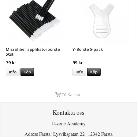
Microfiber applikatorborste
Y-Borste 5-pack
50st
79 kr
99 kr
Info
Köp
Info
Köp
Till Kassan
Kontakta oss
U-zone Academy
Adress Farsta: Lysviksgatan 22 12342 Farsta