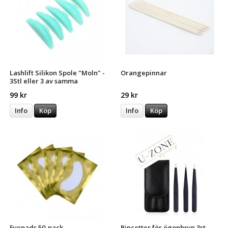
Lashlift Silikon Spole "Moln" -
Orangepinnar
3Stl eller 3 av samma
99 kr
29 kr
Info
Köp
Info
Köp
Eyepads 50-pack
Pincetter för ögonbryn 3st