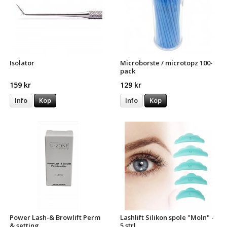
Isolator
Microborste / microtopz 100-
pack
159 kr
129 kr
Info
Köp
Info
Köp
Power Lash-& Browlift Perm
Lashlift Silikon spole "Moln" -
& setting
5 strl