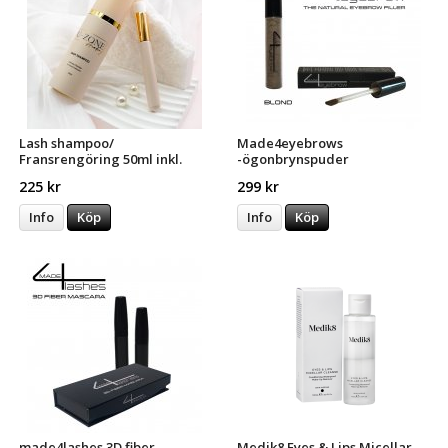
Lash shampoo/
Made4eyebrows
Fransrengöring 50ml inkl.
-ögonbrynspuder
pensel
225 kr
299 kr
Info
Köp
Info
Köp
made4lashes 3D fiber
Medik8 Eyes & Lips Micellar