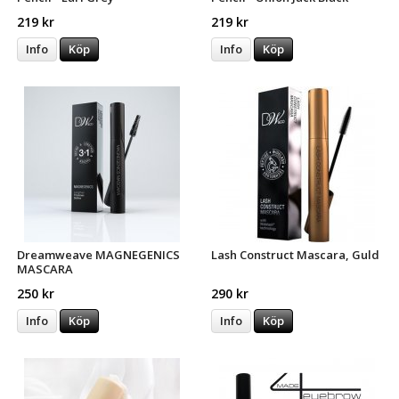
219 kr
219 kr
Info
Köp
Info
Köp
Dreamweave MAGNEGENICS
Lash Construct Mascara, Guld
MASCARA
250 kr
290 kr
Info
Köp
Info
Köp