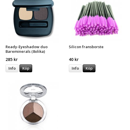
Ready-Eyeshadow duo
Silicon fransborste
Bareminerals (8olika)
285 kr
40 kr
Info
Köp
Info
Köp