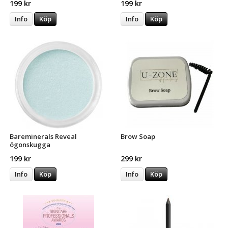
199 kr
199 kr
Info
Köp
Info
Köp
Bareminerals Reveal
Brow Soap
ögonskugga
199 kr
299 kr
Info
Köp
Info
Köp