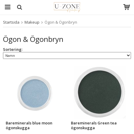
Startsida
Makeup
Ögon & Ögonbryn
Produkten har blivit tillagd i varukorgen
Ögon & Ögonbryn
Sortering:
Bareminerals blue moon
Bareminerals Green tea
ögonskugga
ögonskugga