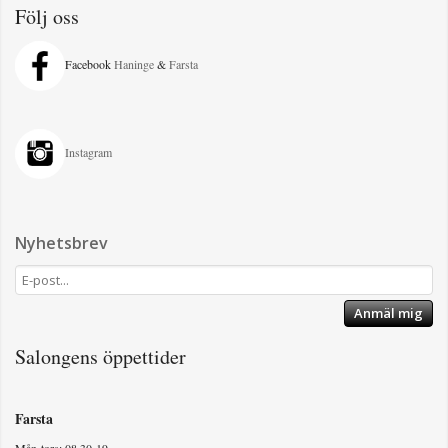
Följ oss
Facebook
Haninge
&
Farsta
Instagram
Nyhetsbrev
Anmäl mig
Salongens öppettider
Farsta
Mån-tors: 08.30-19