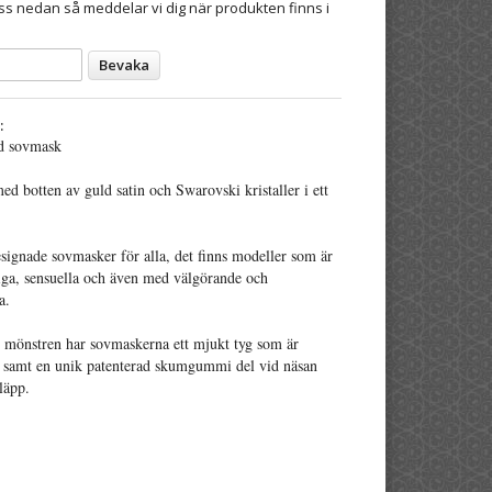
s nedan så meddelar vi dig när produkten finns i
Bevaka
:
d sovmask
 botten av guld satin och Swarovski kristaller i ett
signade sovmasker för alla, det finns modeller som är
kiga, sensuella och även med välgörande och
a.
e mönstren har sovmaskerna ett mjukt tyg som är
t samt en unik patenterad skumgummi del vid näsan
läpp.