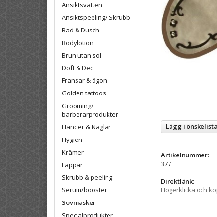
Ansiktsvatten
Ansiktspeeling/ Skrubb
Bad & Dusch
Bodylotion
Brun utan sol
Doft & Deo
Fransar & ögon
Golden tattoos
Grooming/
barberarprodukter
Lägg i önskelist
Händer & Naglar
Hygien
Krämer
Artikelnummer:
377
Läppar
Skrubb & peeling
Direktlänk:
Högerklicka och k
Serum/booster
Sovmasker
Specialprodukter