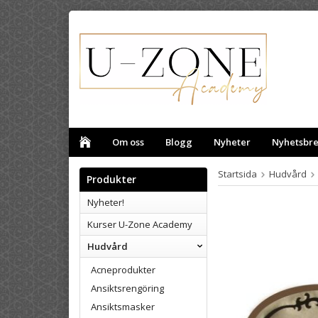
Om oss
Blogg
Nyheter
Nyhetsbr
Startsida
Hudvård
Produkter
Nyheter!
Kurser U-Zone Academy
Hudvård
Acneprodukter
Ansiktsrengöring
Ansiktsmasker