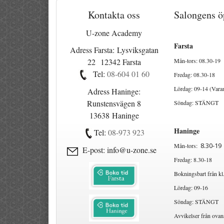
Kontakta oss
Salongens ö
U-zone Academy
Farsta
Adress Farsta: Lysviksgatan
22 12342 Farsta
Mån-tors: 08.30-19
Tel:
08-604 01 60
Fredag: 08.30-18
Lördag: 09-14 (Vara
Adress Haninge:
Runstensvägen 8
Söndag: STÄNGT
13638 Haninge
Haninge
Tel:
08-973 923
8.30-19
Mån-tors:
E-post: info@u-zone.se
Fredag: 8.30-18
Bokningsbart från kl
Lördag: 09-16
Söndag: STÄNGT
Avvikelser från ovan