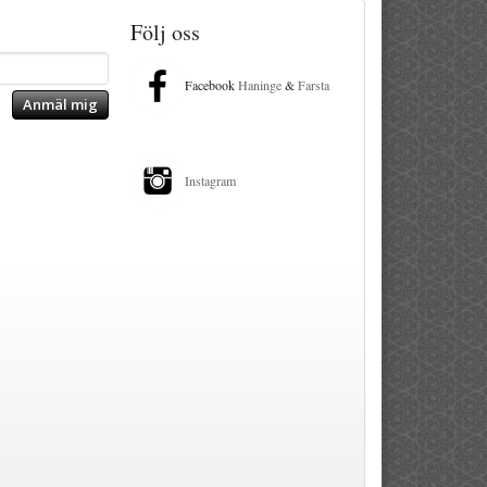
Följ oss
Facebook
Haninge
&
Farsta
Anmäl mig
Instagram