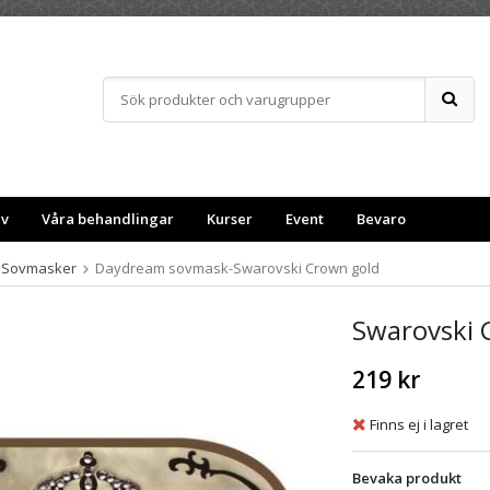
ev
Våra behandlingar
Kurser
Event
Bevaro
Sovmasker
Daydream sovmask-Swarovski Crown gold
Swarovski 
219 kr
Finns ej i lagret
Bevaka produkt