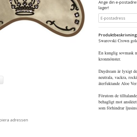
Ange din e-postadres
lager!
Produktbeskrivning
warovski Crown gol
S
En kunglig sovmask med
kronmönster.
Daydream är lyxigt de
neutrala, vackra, roc
a
återfuktande Aloe Ver
Förutom de tilltaland
behagligt mot ansikte
som förhindrar ljusins
opiera adressen