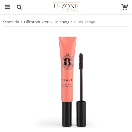
Startsida
Hårprodukter
Finishing
Björk Tämja
Produkten har blivit tillagd i varukorgen