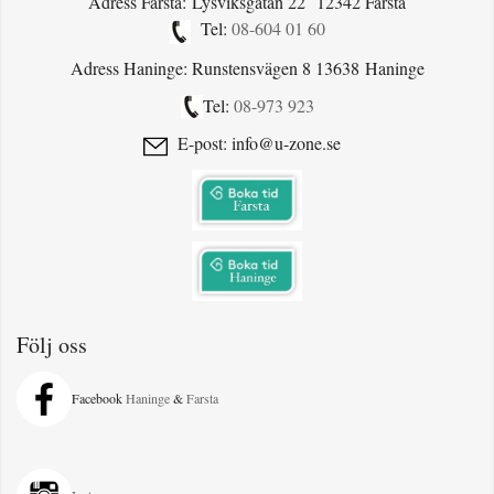
Adress Farsta: Lysviksgatan 22 12342 Farsta
Tel:
08-604 01 60
Adress Haninge: Runstensvägen 8 13638 Haninge
Tel:
08-973 923
E-post: info@u-zone.se
Följ oss
Facebook
Haninge
&
Farsta