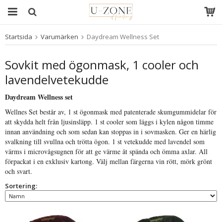
Startsida
Varumärken
Daydream Wellness Set
Produkten har blivit tillagd i varukorgen
Sovkit med ögonmask, 1 cooler och
lavendelvetekudde
Daydream Wellness set
Wellnes Set består av, 1 st ögonmask med patenterade skumgummidelar för
att skydda helt från ljusinsläpp. 1 st cooler som läggs i kylen någon timme
innan användning och som sedan kan stoppas in i sovmasken. Ger en härlig
svalkning till svullna och trötta ögon. 1 st vetekudde med lavendel som
värms i microvågsugnen för att ge värme åt spända och ömma axlar. All
förpackat i en exklusiv kartong. Välj mellan färgerna vin rött, mörk grönt
och svart.
Sortering: